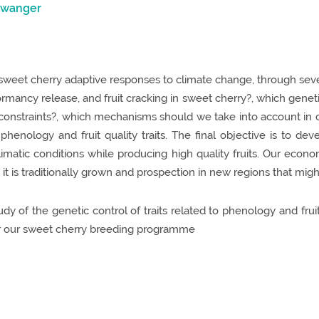
lewanger
weet cherry adaptive responses to climate change, through severa
rmancy release, and fruit cracking in sweet cherry?, which genetic
onstraints?, which mechanisms should we take into account in or
phenology and fruit quality traits. The final objective is to d
limatic conditions while producing high quality fruits. Our econo
t is traditionally grown and prospection in new regions that mig
study of the genetic control of traits related to phenology and fr
or our sweet cherry breeding programme