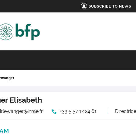
SUBSCRIBE TO NEWS
lewanger
ger
Elisabeth
dirlewanger@inrae.fr
+33 5 57 12 24 61
Directri
DAM