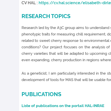
CV HAL :
https://cv.hal.science/elisabeth-dir
RESEARCH TOPICS
Research led by the A3C group aims to understand s
phenotypic traits for measuring chill requirement, do
related to sweet cherry response to environmental c
conditions? Our project focuses on the analysis of 
cherry varieties that will be adapted to upcoming c
even expanding, cherry production in regions where i
As a geneticist, I am particularly interested in the 
development of tools for MAS that will be usable f
PUBLICATIONS
Liste of publications on the portail HAL-INRAE