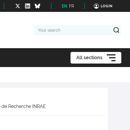
EN
FR
LOGIN
Your
search
All sections
ce de Recherche INRAE