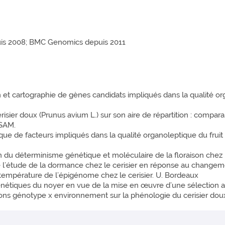
is 2008; BMC Genomics depuis 2011
n et cartographie de gènes candidats impliqués dans la qualité or
isier doux (Prunus avium L.) sur son aire de répartition : compar
NSAM.
e de facteurs impliqués dans la qualité organoleptique du fruit c
du déterminisme génétique et moléculaire de la floraison chez l
e l’étude de la dormance chez le cerisier en réponse au changem
 température de l’épigénome chez le cerisier. U. Bordeaux
nétiques du noyer en vue de la mise en œuvre d’une sélection a
ons génotype x environnement sur la phénologie du cerisier dou