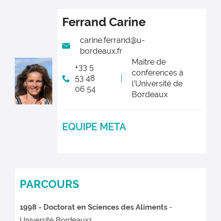
Ferrand
Carine
carine.ferrand@u-
bordeaux.fr
Maître de
+33 5
conférences à
53 48
l’Université de
06 54
Bordeaux
EQUIPE META
PARCOURS
1998 - Doctorat en Sciences des Aliments
-
Université Bordeaux1