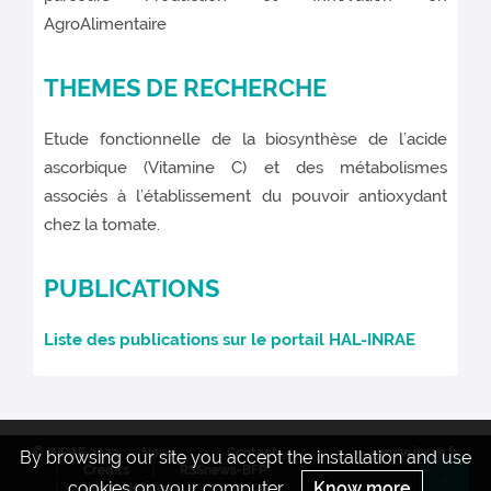
AgroAlimentaire
THEMES DE RECHERCHE
Etude fonctionnelle de la biosynthèse de l’acide
ascorbique (Vitamine C) et des métabolismes
associés à l’établissement du pouvoir antioxydant
chez la tomate.
PUBLICATIONS
Liste des publications sur le portail HAL-INRAE
© INRAE 2022
News
Contact
www.inrae.fr
By browsing our site you accept the installation and use
Credits
RSSnews-BFP
cookies on your computer.
Know more
Legal Notices