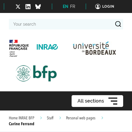
EN
FR
LOGIN
Your
search
All sections
Home INRAE BFP
Staff
Personal web pages
Carine Ferrand