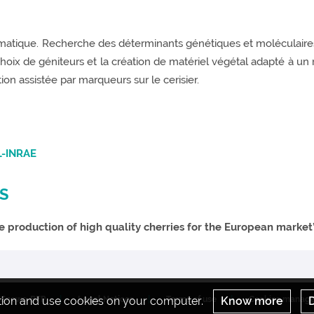
imatique. Recherche des déterminants génétiques et moléculaire
e choix de géniteurs et la création de matériel végétal adapté à u
on assistée par marqueurs sur le cerisier.
AL-INRAE
S
 production of high quality cherries for the European market’
ation and use cookies on your computer.
SSnews-BFP
Legal Notices
Terms of use
Know more
Cookies manag
D