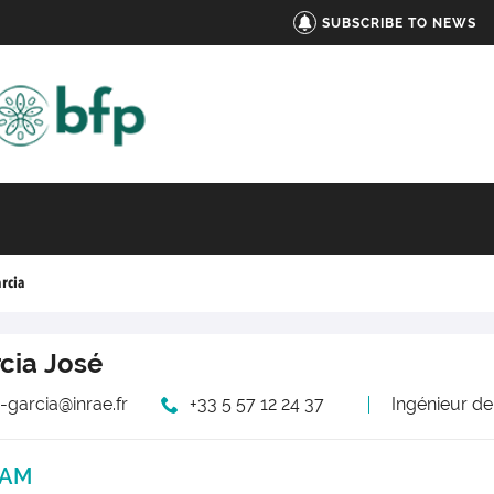
SUBSCRIBE TO NEWS
rcia
cia
José
-garcia@inrae.fr
+33 5 57 12 24 37
Ingénieur d
DAM