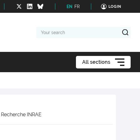
EN
FR
LOGIN
Your
search
All sections
e Recherche INRAE