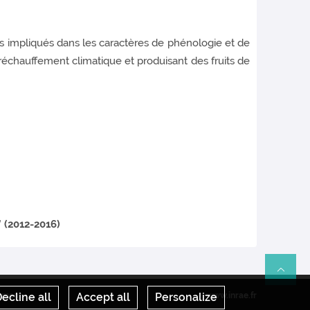
s impliqués dans les caractères de phénologie et de
n réchauffement climatique et produisant des fruits de
 (2012-2016)
Re
ement
ecline all
Accept all
Personalize
www.inrae.fr