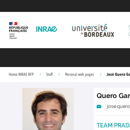
José Quero Ga
Home INRAE BFP
Staff
Personal web pages
Quero Gar
jose.quero
TEAM PRA