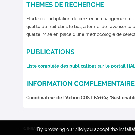
THEMES DE RECHERCHE
Etude de l’adaptation du cerisier au changement cl
qualité du fruit dans le but, à terme, de favoriser l
qualité. Mise en place d’une méthodologie de sélecti
PUBLICATIONS
Liste complète des publications sur le portail H
INFORMATION COMPLEMENTAIRE
Coordinateur de l’Action COST FA1104 ‘Sustainable
© INRAE 2022
By browsing our site you accept the install
News
Contact
Credits
R